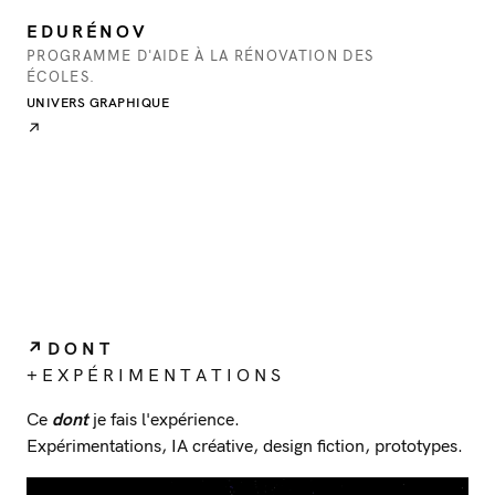
EDURÉNOV
PROGRAMME D'AIDE À LA RÉNOVATION DES
ÉCOLES.
UNIVERS GRAPHIQUE
↗
↗ D O N T
+ E X P É R I M E N T A T I O N S
Ce
dont
je fais l'expérience.
Expérimentations, IA créative, design fiction, prototypes.