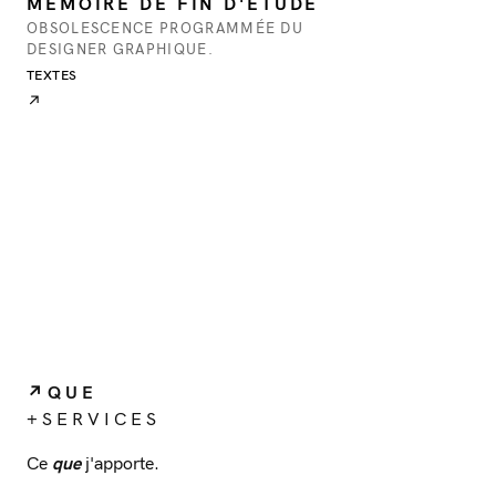
MÉMOIRE DE FIN D'ÉTUDE
OBSOLESCENCE PROGRAMMÉE DU
DESIGNER GRAPHIQUE.
TEXTES
↗
↗ Q U E
+ S E R V I C E S
Ce
que
j'apporte.