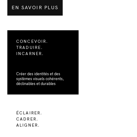
EN SAVOIR PLUS
CONCEVOIR.
TRADUIRE.
INCARNER.
Créer des identités et des
systèmes visuels cohérents,
déclinables et durables
ÉCLAIRER.
CADRER.
ALIGNER.