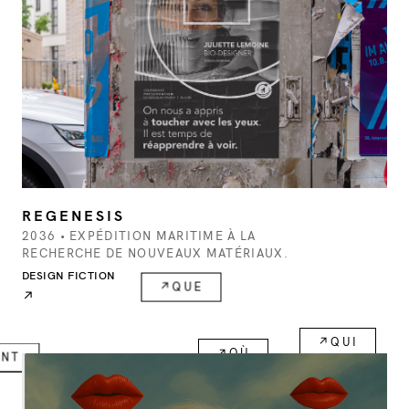
REGENESIS
2036 • EXPÉDITION MARITIME À LA
RECHERCHE DE NOUVEAUX MATÉRIAUX.
DESIGN FICTION
↗
QUE
↗
DONT
↗
OÙ
↗
QUI