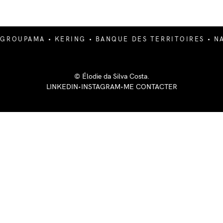
 • KERING • BANQUE DES TERRITOIRES • NAOS
••• IL
© Élodie da Silva Costa.
LINKEDIN
•
INSTAGRAM
•
ME CONTACTER