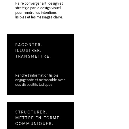
Faire converger art, design et
stratégie par le design visuel
pour rendre les intentions
lisibles et les messages claire.
RACONTER.
ILLUSTRER.
TRANSMETTRE.
Rendre l’information lisible,
engageante et mémorable avec
des dispositifs ludiques.
STRUCTURER.
METTRE EN FORME.
COMMUNIQUER.