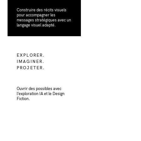
Construire des récits visuels
pour accompagner les
messages stratégiques avec un
langage visuel adapté.
EXPLORER.
IMAGINER.
PROJETER.
Ouvrir des possibles avec
l’exploration IA et le Design
Fiction.